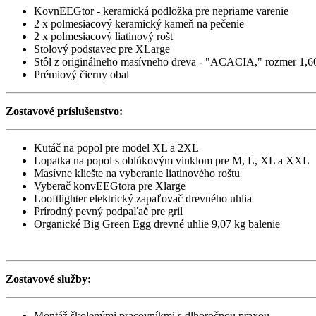
KovnEEGtor - keramická podložka pre nepriame varenie
2 x polmesiacový keramický kameň na pečenie
2 x polmesiacový liatinový rošt
Stolový podstavec pre XLarge
Stôl z originálneho masívneho dreva - "ACACIA," rozmer 1,60 
Prémiový čierny obal
Zostavové príslušenstvo:
Kutáč na popol pre model XL a 2XL
Lopatka na popol s oblúkovým vinklom pre M, L, XL a XXL
Masívne kliešte na vyberanie liatinového roštu
Vyberač konvEEGtora pre Xlarge
Looftlighter elektrický zapaľovač drevného uhlia
Prírodný pevný podpaľač pre gril
Organické Big Green Egg drevné uhlie 9,07 kg balenie
Zostavové služby:
Montáž školenými pracovníkmi s dlhoročnou praxou