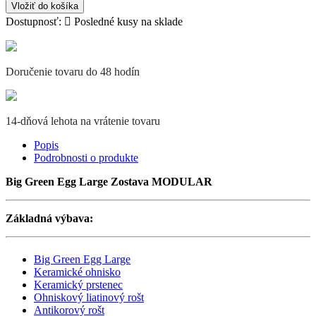
Vložiť do košíka
Dostupnosť:

Posledné kusy na sklade
Doručenie tovaru do 48 hodín
14-dňová lehota na vrátenie tovaru
Popis
Podrobnosti o produkte
Big Green Egg Large Zostava MODULAR
Základná výbava:
Big Green Egg Large
Keramické ohnisko
Keramický prstenec
Ohniskový liatinový rošt
Antikorový rošt