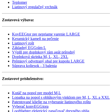
Teplomer
Liatinový regulačný vrchnák
Zostavová výbava:
KovEEGtor pre nepriame varenie LARGE
Keramický kameň na pečenie
Liatinový rošt
Základný EGGrám L
Výplň pre doplnkový rám agát prírodný
Doplnková skrinka M, L, XL, 2XL
Prémiový odvetraný obal pre kupolu LARGE
Súprava koliesok - 3 balenia
Zostavové príslušenstvo:
Kutáč na popol pre model M,L
Lopatka na popol s oblúkovým vinklom pre M, L, XL a XXL
Patentované kliešte na vyberanie liatinového roštu
Vyberač konvEGGtora
Looftlighter elektrický zapaľovač drevného uhlia