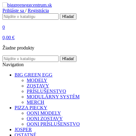
Prihláste sa
/
Registrácia
Hľadať
0
0,00 €
Žiadne produkty
Hľadať
Navigation
BIG GREEN EGG
MODELY
ZOSTAVY
PRÍSLUŠENSTVO
MODULÁRNY SYSTÉM
MERCH
PIZZA PIECKY
OONI MODELY
OONI ZOSTAVY
OONI PRÍSLUŠENSTVO
JOSPER
OSTATNÉ