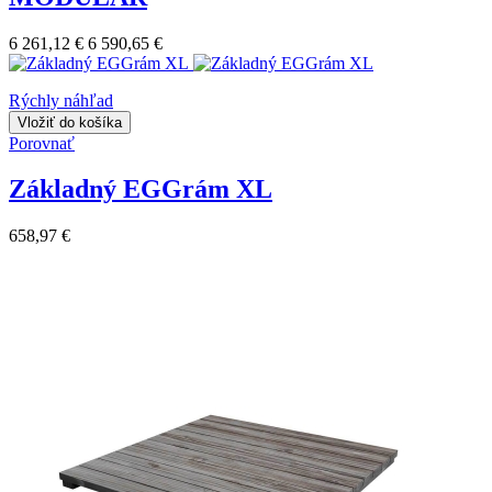
6 261,12 €
6 590,65 €
Rýchly náhľad
Vložiť do košíka
Porovnať
Základný EGGrám XL
658,97 €