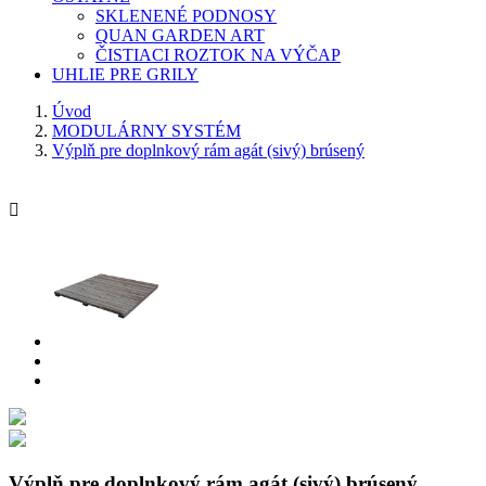
SKLENENÉ PODNOSY
QUAN GARDEN ART
ČISTIACI ROZTOK NA VÝČAP
UHLIE PRE GRILY
Úvod
MODULÁRNY SYSTÉM
Výplň pre doplnkový rám agát (sivý) brúsený

Výplň pre doplnkový rám agát (sivý) brúsený