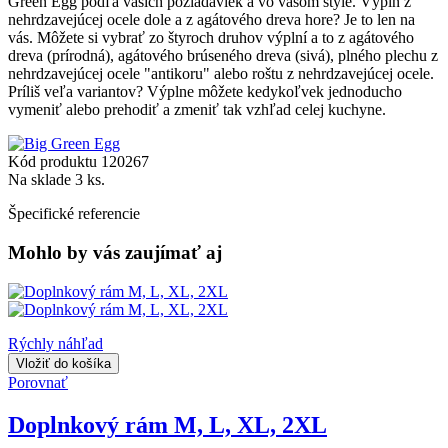
Green Egg podľa vašich požiadaviek a vo vašom štýle. Výplň z
nehrdzavejúcej ocele dole a z agátového dreva hore? Je to len na
vás. Môžete si vybrať zo štyroch druhov výplní a to z agátového
dreva (prírodná), agátového brúseného dreva (sivá), plného plechu z
nehrdzavejúcej ocele "antikoru" alebo roštu z nehrdzavejúcej ocele.
Príliš veľa variantov? Výplne môžete kedykoľvek jednoducho
vymeniť alebo prehodiť a zmeniť tak vzhľad celej kuchyne.
Kód produktu
120267
Na sklade
3 ks.
Špecifické referencie
Mohlo by vás zaujímať aj
Rýchly náhľad
Vložiť do košíka
Porovnať
Doplnkový rám M, L, XL, 2XL