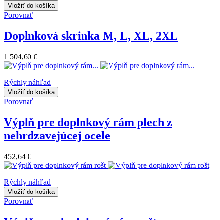
Vložiť do košíka
Porovnať
Doplnková skrinka M, L, XL, 2XL
1 504,60 €
Rýchly náhľad
Vložiť do košíka
Porovnať
Výplň pre doplnkový rám plech z
nehrdzavejúcej ocele
452,64 €
Rýchly náhľad
Vložiť do košíka
Porovnať