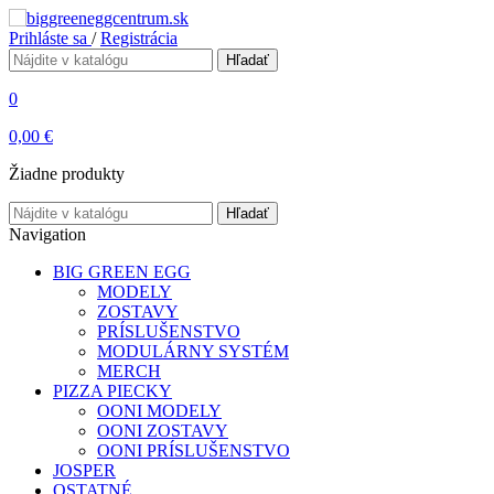
Prihláste sa
/
Registrácia
Hľadať
0
0,00 €
Žiadne produkty
Hľadať
Navigation
BIG GREEN EGG
MODELY
ZOSTAVY
PRÍSLUŠENSTVO
MODULÁRNY SYSTÉM
MERCH
PIZZA PIECKY
OONI MODELY
OONI ZOSTAVY
OONI PRÍSLUŠENSTVO
JOSPER
OSTATNÉ