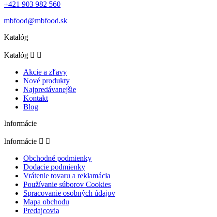
+421 903 982 560
mbfood@mbfood.sk
Katalóg
Katalóg


Akcie a zľavy
Nové produkty
Najpredávanejšie
Kontakt
Blog
Informácie
Informácie


Obchodné podmienky
Dodacie podmienky
Vrátenie tovaru a reklamácia
Používanie súborov Cookies
Spracovanie osobných údajov
Mapa obchodu
Predajcovia