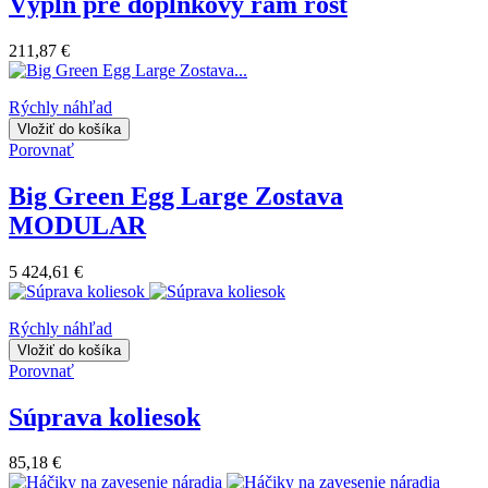
Výplň pre doplnkový rám rošt
211,87 €
Rýchly náhľad
Vložiť do košíka
Porovnať
Big Green Egg Large Zostava
MODULAR
5 424,61 €
Rýchly náhľad
Vložiť do košíka
Porovnať
Súprava koliesok
85,18 €