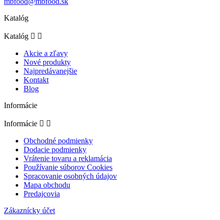
mbfood@mbfood.sk
Katalóg
Katalóg


Akcie a zľavy
Nové produkty
Najpredávanejšie
Kontakt
Blog
Informácie
Informácie


Obchodné podmienky
Dodacie podmienky
Vrátenie tovaru a reklamácia
Používanie súborov Cookies
Spracovanie osobných údajov
Mapa obchodu
Predajcovia
Zákaznícky účet