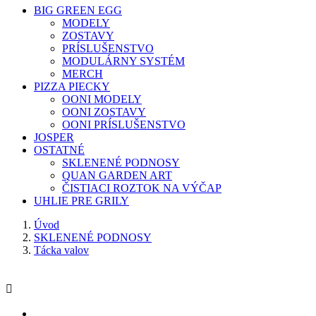
BIG GREEN EGG
MODELY
ZOSTAVY
PRÍSLUŠENSTVO
MODULÁRNY SYSTÉM
MERCH
PIZZA PIECKY
OONI MODELY
OONI ZOSTAVY
OONI PRÍSLUŠENSTVO
JOSPER
OSTATNÉ
SKLENENÉ PODNOSY
QUAN GARDEN ART
ČISTIACI ROZTOK NA VÝČAP
UHLIE PRE GRILY
Úvod
SKLENENÉ PODNOSY
Tácka valov
