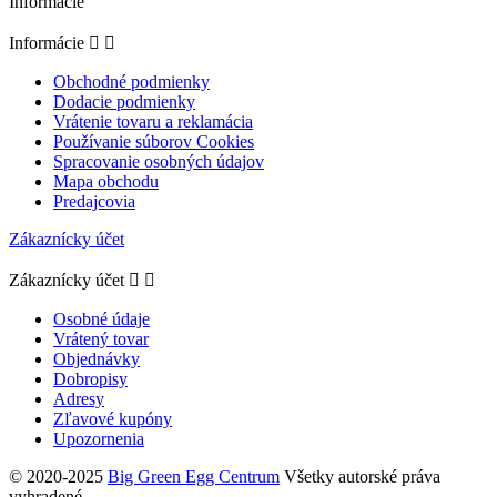
Informácie
Informácie


Obchodné podmienky
Dodacie podmienky
Vrátenie tovaru a reklamácia
Používanie súborov Cookies
Spracovanie osobných údajov
Mapa obchodu
Predajcovia
Zákaznícky účet
Zákaznícky účet


Osobné údaje
Vrátený tovar
Objednávky
Dobropisy
Adresy
Zľavové kupóny
Upozornenia
© 2020-2025
Big Green Egg Centrum
Všetky autorské práva
vyhradené.