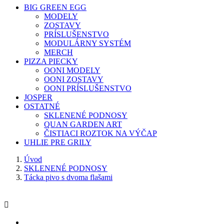
BIG GREEN EGG
MODELY
ZOSTAVY
PRÍSLUŠENSTVO
MODULÁRNY SYSTÉM
MERCH
PIZZA PIECKY
OONI MODELY
OONI ZOSTAVY
OONI PRÍSLUŠENSTVO
JOSPER
OSTATNÉ
SKLENENÉ PODNOSY
QUAN GARDEN ART
ČISTIACI ROZTOK NA VÝČAP
UHLIE PRE GRILY
Úvod
SKLENENÉ PODNOSY
Tácka pivo s dvoma flašami
