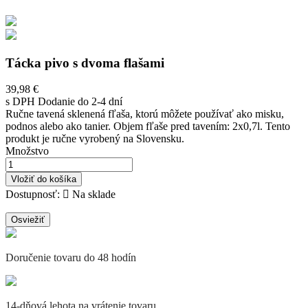
Tácka pivo s dvoma flašami
39,98 €
s DPH
Dodanie do 2-4 dní
Ručne tavená sklenená fľaša, ktorú môžete používať ako misku,
podnos alebo ako tanier. Objem fľaše pred tavením: 2x0,7l. Tento
produkt je ručne vyrobený na Slovensku.
Množstvo
Vložiť do košíka
Dostupnosť:

Na sklade
Doručenie tovaru do 48 hodín
14-dňová lehota na vrátenie tovaru