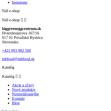
Instagram
Náš e-shop
Náš e-shop


biggreeneggcentrum.sk
Hviezdoslavova 167/16
017 01 Považská Bystrica
Slovensko
+421 903 982 560
mbfood@mbfood.sk
Katalóg
Katalóg


Akcie a zľavy
Nové produkty
Najpredávanejšie
Kontakt
Blog