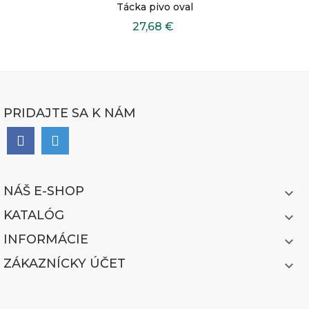
Tácka pivo oval
27,68 €
PRIDAJTE SA K NÁM
NÁŠ E-SHOP

KATALÓG

INFORMÁCIE

ZÁKAZNÍCKY ÚČET
