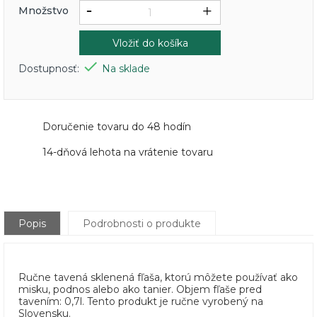
Množstvo
Vložiť do košíka

Dostupnosť:
Na sklade
Doručenie tovaru do 48 hodín
14-dňová lehota na vrátenie tovaru
Popis
Podrobnosti o produkte
Ručne tavená sklenená fľaša, ktorú môžete používať ako
misku, podnos alebo ako tanier. Objem fľaše pred
tavením: 0,7l. Tento produkt je ručne vyrobený na
Slovensku.