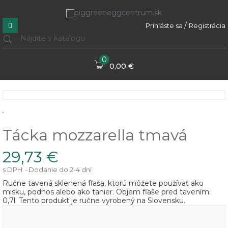
/
Prihláste sa
Registrácia
0
0,00 €
Tácka mozzarella tmavá
29,73 €
s DPH
Dodanie do 2-4 dní
Ručne tavená sklenená fľaša, ktorú môžete používať ako
misku, podnos alebo ako tanier. Objem fľaše pred tavením:
0,7l. Tento produkt je ručne vyrobený na Slovensku.