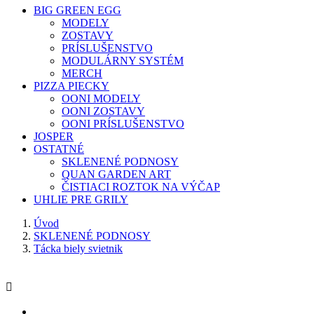
BIG GREEN EGG
MODELY
ZOSTAVY
PRÍSLUŠENSTVO
MODULÁRNY SYSTÉM
MERCH
PIZZA PIECKY
OONI MODELY
OONI ZOSTAVY
OONI PRÍSLUŠENSTVO
JOSPER
OSTATNÉ
SKLENENÉ PODNOSY
QUAN GARDEN ART
ČISTIACI ROZTOK NA VÝČAP
UHLIE PRE GRILY
Úvod
SKLENENÉ PODNOSY
Tácka biely svietnik
