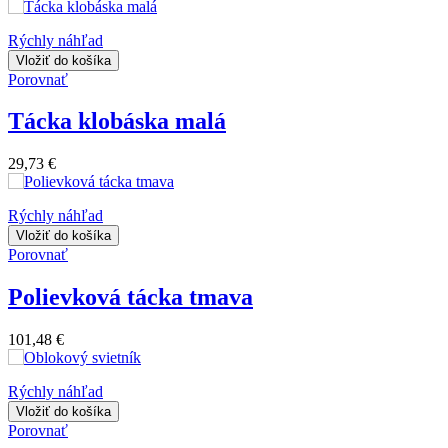
Rýchly náhľad
Vložiť do košíka
Porovnať
Tácka klobáska malá
29,73 €
Rýchly náhľad
Vložiť do košíka
Porovnať
Polievková tácka tmava
101,48 €
Rýchly náhľad
Vložiť do košíka
Porovnať