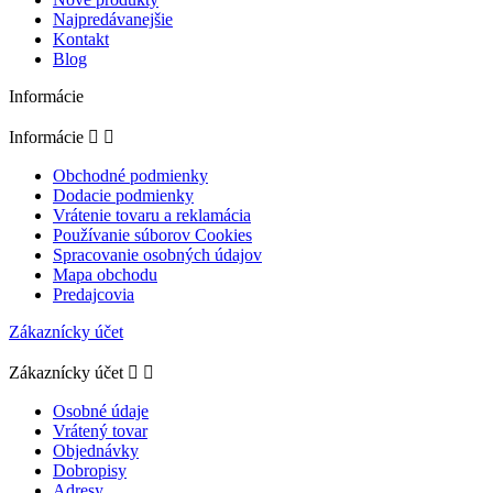
Najpredávanejšie
Kontakt
Blog
Informácie
Informácie


Obchodné podmienky
Dodacie podmienky
Vrátenie tovaru a reklamácia
Používanie súborov Cookies
Spracovanie osobných údajov
Mapa obchodu
Predajcovia
Zákaznícky účet
Zákaznícky účet


Osobné údaje
Vrátený tovar
Objednávky
Dobropisy
Adresy