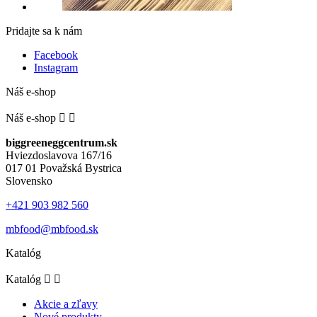
Pridajte sa k nám
Facebook
Instagram
Náš e-shop
Náš e-shop


biggreeneggcentrum.sk
Hviezdoslavova 167/16
017 01 Považská Bystrica
Slovensko
+421 903 982 560
mbfood@mbfood.sk
Katalóg
Katalóg


Akcie a zľavy
Nové produkty