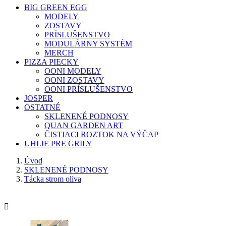
BIG GREEN EGG
MODELY
ZOSTAVY
PRÍSLUŠENSTVO
MODULÁRNY SYSTÉM
MERCH
PIZZA PIECKY
OONI MODELY
OONI ZOSTAVY
OONI PRÍSLUŠENSTVO
JOSPER
OSTATNÉ
SKLENENÉ PODNOSY
QUAN GARDEN ART
ČISTIACI ROZTOK NA VÝČAP
UHLIE PRE GRILY
Úvod
SKLENENÉ PODNOSY
Tácka strom oliva
