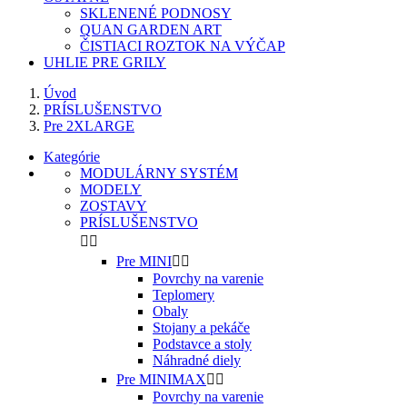
SKLENENÉ PODNOSY
QUAN GARDEN ART
ČISTIACI ROZTOK NA VÝČAP
UHLIE PRE GRILY
Úvod
PRÍSLUŠENSTVO
Pre 2XLARGE
Kategórie
MODULÁRNY SYSTÉM
MODELY
ZOSTAVY
PRÍSLUŠENSTVO


Pre MINI


Povrchy na varenie
Teplomery
Obaly
Stojany a pekáče
Podstavce a stoly
Náhradné diely
Pre MINIMAX


Povrchy na varenie