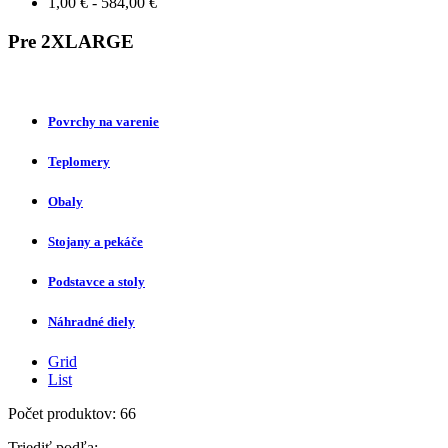
1,00 € - 584,00 €
Pre 2XLARGE
Povrchy na varenie
Teplomery
Obaly
Stojany a pekáče
Podstavce a stoly
Náhradné diely
Grid
List
Počet produktov: 66
Triediť podľa: