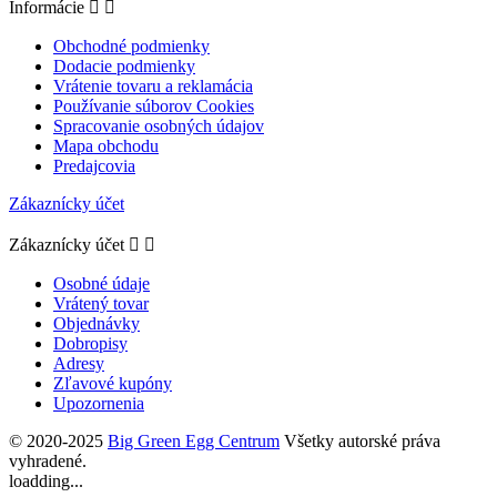
Informácie


Obchodné podmienky
Dodacie podmienky
Vrátenie tovaru a reklamácia
Používanie súborov Cookies
Spracovanie osobných údajov
Mapa obchodu
Predajcovia
Zákaznícky účet
Zákaznícky účet


Osobné údaje
Vrátený tovar
Objednávky
Dobropisy
Adresy
Zľavové kupóny
Upozornenia
© 2020-2025
Big Green Egg Centrum
Všetky autorské práva
vyhradené.
loadding...