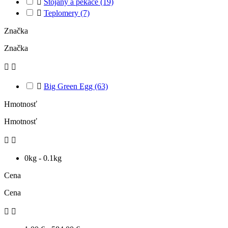

Stojany a pekáče
(19)

Teplomery
(7)
Značka
Značka



Big Green Egg
(63)
Hmotnosť
Hmotnosť


0kg - 0.1kg
Cena
Cena

