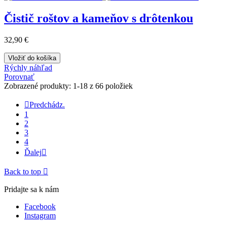
Čistič roštov a kameňov s drôtenkou
32,90 €
Vložiť do košíka
Rýchly náhľad
Porovnať
Zobrazené produkty: 1-18 z 66 položiek

Predchádz.
1
2
3
4
Ďalej

Back to top

Pridajte sa k nám
Facebook
Instagram