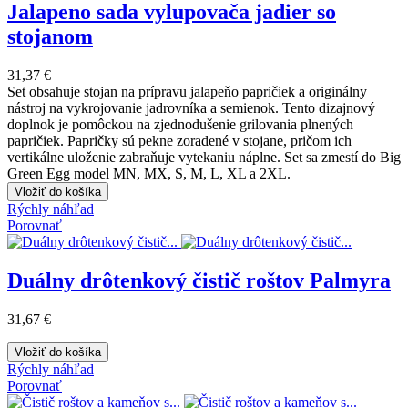
Jalapeno sada vylupovača jadier so
stojanom
31,37 €
Set obsahuje stojan na prípravu jalapeňo papričiek a originálny
nástroj na vykrojovanie jadrovníka a semienok. Tento dizajnový
doplnok je pomôckou na zjednodušenie grilovania plnených
papričiek. Papričky sú pekne zoradené v stojane, pričom ich
vertikálne uloženie zabraňuje vytekaniu náplne. Set sa zmestí do Big
Green Egg model MN, MX, S, M, L, XL a 2XL.
Vložiť do košíka
Rýchly náhľad
Porovnať
Duálny drôtenkový čistič roštov Palmyra
31,67 €
Vložiť do košíka
Rýchly náhľad
Porovnať