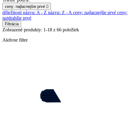
ceny: najlacnejšie prvé

dôležitosti
názvu: A - Z
názvu: Z - A
ceny: najlacnejšie prvé
ceny:
najdrahšie prvé
Filtrácia
Zobrazené produkty: 1-18 z 66 položiek
Aktívne filtre