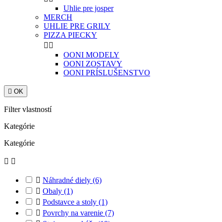
Uhlie pre josper
MERCH
UHLIE PRE GRILY
PIZZA PIECKY


OONI MODELY
OONI ZOSTAVY
OONI PRÍSLUŠENSTVO

OK
Filter vlastností
Kategórie
Kategórie



Náhradné diely
(6)

Obaly
(1)

Podstavce a stoly
(1)

Povrchy na varenie
(7)