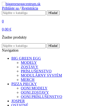
Prihláste sa
/
Registrácia
Hľadať
0
0,00 €
Žiadne produkty
Hľadať
Navigation
BIG GREEN EGG
MODELY
ZOSTAVY
PRÍSLUŠENSTVO
MODULÁRNY SYSTÉM
MERCH
PIZZA PIECKY
OONI MODELY
OONI ZOSTAVY
OONI PRÍSLUŠENSTVO
JOSPER
OSTATNÉ