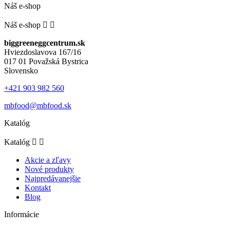
Náš e-shop
Náš e-shop


biggreeneggcentrum.sk
Hviezdoslavova 167/16
017 01 Považská Bystrica
Slovensko
+421 903 982 560
mbfood@mbfood.sk
Katalóg
Katalóg


Akcie a zľavy
Nové produkty
Najpredávanejšie
Kontakt
Blog
Informácie