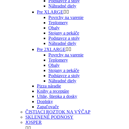
Podstavce a stoly
Náhradné diely
Pre XLARGE


Povrchy na varenie
Teplomery
Obaly
Stojany a pekáče
Podstavce a stoly
Náhradné diely
Pre 2XLARGE


Povrchy na varenie
Teplomery
Obaly
Stojany a pekáče
Podstavce a stoly
Náhradné diely
Pizza náradie
Knihy a receptáre
Uhlie, štiepka a dosky
Doplnky
Zapaľovače
ČISTIACI ROZTOK NA VÝČAP
SKLENENÉ PODNOSY
JOSPER

