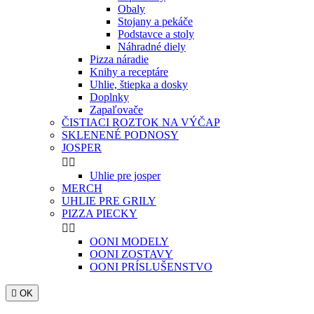
Obaly
Stojany a pekáče
Podstavce a stoly
Náhradné diely
Pizza náradie
Knihy a receptáre
Uhlie, štiepka a dosky
Doplnky
Zapaľovače
ČISTIACI ROZTOK NA VÝČAP
SKLENENÉ PODNOSY
JOSPER


Uhlie pre josper
MERCH
UHLIE PRE GRILY
PIZZA PIECKY


OONI MODELY
OONI ZOSTAVY
OONI PRÍSLUŠENSTVO

OK