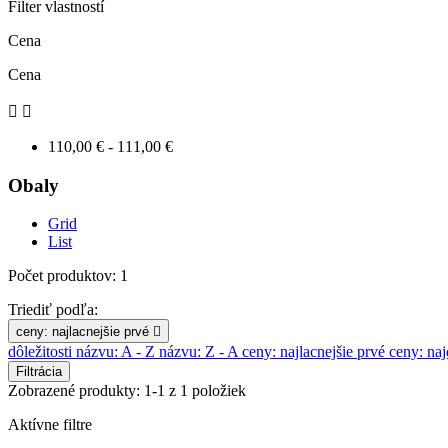
Filter vlastností
Cena
Cena


110,00 € - 111,00 €
Obaly
Grid
List
Počet produktov: 1
Triediť podľa:
ceny: najlacnejšie prvé

dôležitosti
názvu: A - Z
názvu: Z - A
ceny: najlacnejšie prvé
ceny: naj
Filtrácia
Zobrazené produkty: 1-1 z 1 položiek
Aktívne filtre