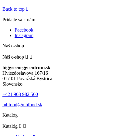
Back to top

Pridajte sa k nám
Facebook
Instagram
Náš e-shop
Náš e-shop


biggreeneggcentrum.sk
Hviezdoslavova 167/16
017 01 Považská Bystrica
Slovensko
+421 903 982 560
mbfood@mbfood.sk
Katalóg
Katalóg

