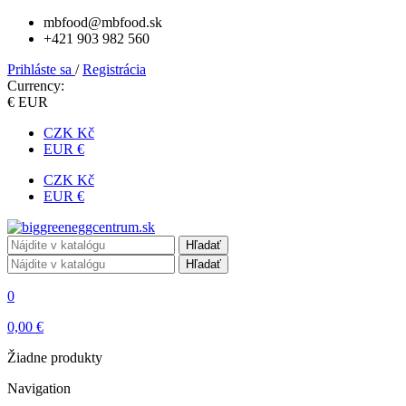
mbfood@mbfood.sk
+421 903 982 560
Prihláste sa
/
Registrácia
Currency:
€ EUR
CZK Kč
EUR €
CZK Kč
EUR €
Hľadať
Hľadať
0
0,00 €
Žiadne produkty
Navigation