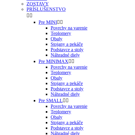
ZOSTAVY
PRÍSLUŠENSTVO


Pre MINI


Povrchy na varenie
Teplomery
Obaly
Stojany a pekáče
Podstavce a stoly
Náhradné diely
Pre MINIMAX


Povrchy na varenie
Teplomery
Obaly
Stojany a pekáče
Podstavce a stoly
Náhradné diely
Pre SMALL


Povrchy na varenie
Teplomery
Obaly
Stojany a pekáče
Podstavce a stoly
Náhradné diely