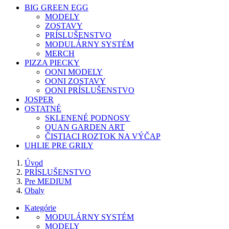
BIG GREEN EGG
MODELY
ZOSTAVY
PRÍSLUŠENSTVO
MODULÁRNY SYSTÉM
MERCH
PIZZA PIECKY
OONI MODELY
OONI ZOSTAVY
OONI PRÍSLUŠENSTVO
JOSPER
OSTATNÉ
SKLENENÉ PODNOSY
QUAN GARDEN ART
ČISTIACI ROZTOK NA VÝČAP
UHLIE PRE GRILY
Úvod
PRÍSLUŠENSTVO
Pre MEDIUM
Obaly
Kategórie
MODULÁRNY SYSTÉM
MODELY