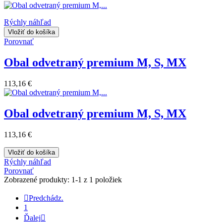
Rýchly náhľad
Vložiť do košíka
Porovnať
Obal odvetraný premium M, S, MX
113,16 €
Obal odvetraný premium M, S, MX
113,16 €
Vložiť do košíka
Rýchly náhľad
Porovnať
Zobrazené produkty: 1-1 z 1 položiek

Predchádz.
1
Ďalej
