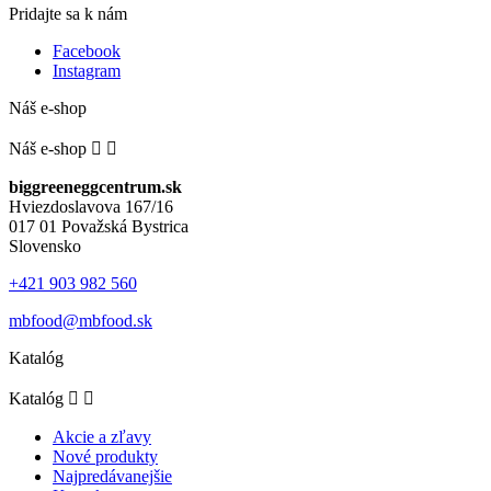
Pridajte sa k nám
Facebook
Instagram
Náš e-shop
Náš e-shop


biggreeneggcentrum.sk
Hviezdoslavova 167/16
017 01 Považská Bystrica
Slovensko
+421 903 982 560
mbfood@mbfood.sk
Katalóg
Katalóg


Akcie a zľavy
Nové produkty
Najpredávanejšie