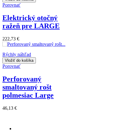
Porovnať
Elektrický otočný
ražeň pre LARGE
222,73 €
Rýchly náhľad
Vložiť do košíka
Porovnať
Perforovaný
smaltovaný rošt
polmesiac Large
46,13 €