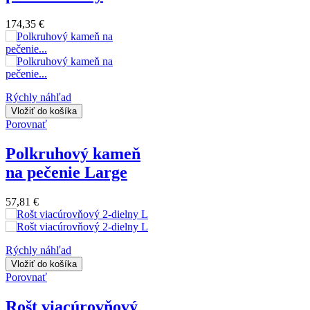
174,35 €
Rýchly náhľad
Vložiť do košíka
Porovnať
Polkruhový kameň
na pečenie Large
57,81 €
Rýchly náhľad
Vložiť do košíka
Porovnať
Rošt viacúrovňový