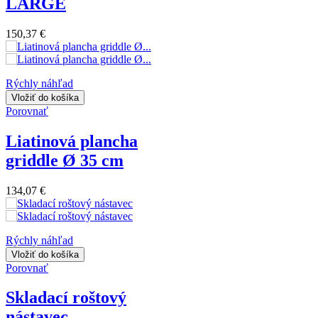
LARGE
150,37 €
Rýchly náhľad
Vložiť do košíka
Porovnať
Liatinová plancha
griddle Ø 35 cm
134,07 €
Rýchly náhľad
Vložiť do košíka
Porovnať
Skladací roštový
nástavec