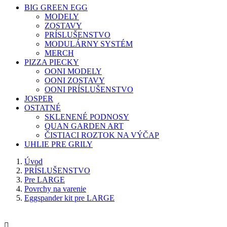
BIG GREEN EGG
MODELY
ZOSTAVY
PRÍSLUŠENSTVO
MODULÁRNY SYSTÉM
MERCH
PIZZA PIECKY
OONI MODELY
OONI ZOSTAVY
OONI PRÍSLUŠENSTVO
JOSPER
OSTATNÉ
SKLENENÉ PODNOSY
QUAN GARDEN ART
ČISTIACI ROZTOK NA VÝČAP
UHLIE PRE GRILY
Úvod
PRÍSLUŠENSTVO
Pre LARGE
Povrchy na varenie
Eggspander kit pre LARGE
