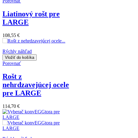
Porovnať
Liatinový rošt pre
LARGE
108,55 €
Rýchly náhľad
Vložiť do košíka
Porovnať
Rošt z
nehrdzavejúcej ocele
pre LARGE
114,70 €