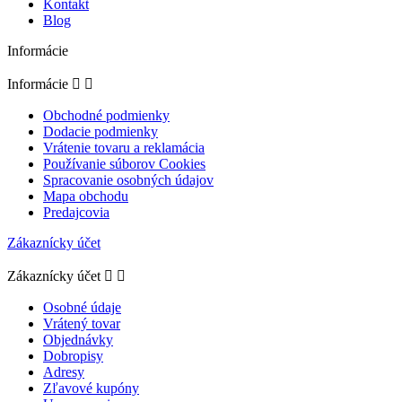
Kontakt
Blog
Informácie
Informácie


Obchodné podmienky
Dodacie podmienky
Vrátenie tovaru a reklamácia
Používanie súborov Cookies
Spracovanie osobných údajov
Mapa obchodu
Predajcovia
Zákaznícky účet
Zákaznícky účet


Osobné údaje
Vrátený tovar
Objednávky
Dobropisy
Adresy
Zľavové kupóny