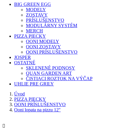
BIG GREEN EGG
MODELY
ZOSTAVY
PRÍSLUŠENSTVO
MODULÁRNY SYSTÉM
MERCH
PIZZA PIECKY
OONI MODELY
OONI ZOSTAVY
OONI PRÍSLUŠENSTVO
JOSPER
OSTATNÉ
SKLENENÉ PODNOSY
QUAN GARDEN ART
ČISTIACI ROZTOK NA VÝČAP
UHLIE PRE GRILY
Úvod
PIZZA PIECKY
OONI PRÍSLUŠENSTVO
Ooni lopata na pizzu 12"
