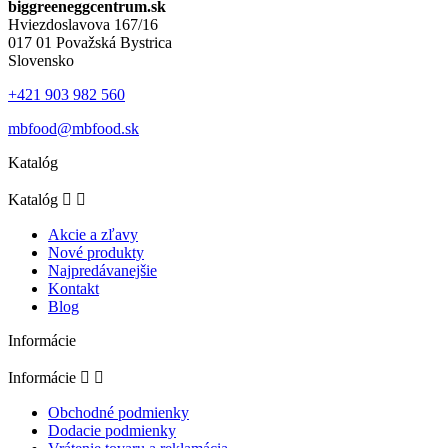
biggreeneggcentrum.sk
Hviezdoslavova 167/16
017 01 Považská Bystrica
Slovensko
+421 903 982 560
mbfood@mbfood.sk
Katalóg
Katalóg


Akcie a zľavy
Nové produkty
Najpredávanejšie
Kontakt
Blog
Informácie
Informácie


Obchodné podmienky
Dodacie podmienky