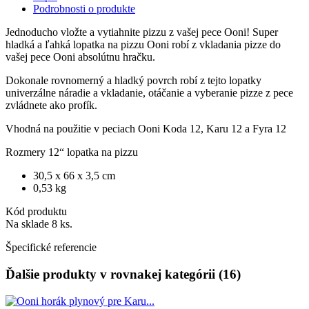
Podrobnosti o produkte
Jednoducho vložte a vytiahnite pizzu z vašej pece Ooni! Super
hladká a ľahká lopatka na pizzu Ooni robí z vkladania pizze do
vašej pece Ooni absolútnu hračku.
Dokonale rovnomerný a hladký povrch robí z tejto lopatky
univerzálne náradie a vkladanie, otáčanie a vyberanie pizze z pece
zvládnete ako profík.
Vhodná na použitie v peciach Ooni Koda 12, Karu 12 a Fyra 12
Rozmery 12“ lopatka na pizzu
30,5 x 66 x 3,5 cm
0,53 kg
Kód produktu
Na sklade
8 ks.
Špecifické referencie
Ďalšie produkty v rovnakej kategórii (16)