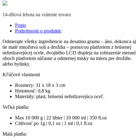
14-dňová lehota na vrátenie tovaru
Popis
Podrobnosti o produkte
Odmerajte všetky ingrediencie na desatinu gramu – áno, dokonca aj
tie malé množstvá soli a droždia – pomocou platforiem z brúsenej
nehrdzavejúcej ocele, dvojitého LCD displeja na zobrazenie meraní
oboch platforiem súčasne a odmernej misky na mieru pre droždie.
alebo bylinky.
Kľúčové vlastnosti
Rozmery: 31 x 18 x 3 cm
Hmotnosť: 0,8 kg
Materiály: plast, brúsená nehrdzavejúca oceľ.
Veľká platňa:
Max 10 000 g | 22 libier | 10 000 ml | 350 fl.oz
Citlivosť po 1g | 0,1 oz | 1 ml | 0,1 fl.oz
Malá platňa: