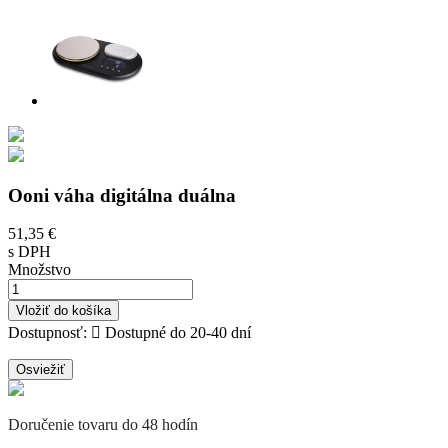
Ooni váha digitálna duálna
51,35 €
s DPH
Množstvo
Vložiť do košíka
Dostupnosť:

Dostupné do 20-40 dní
Doručenie tovaru do 48 hodín