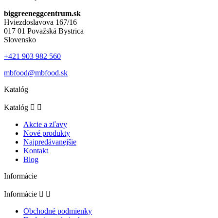
biggreeneggcentrum.sk
Hviezdoslavova 167/16
017 01 Považská Bystrica
Slovensko
+421 903 982 560
mbfood@mbfood.sk
Katalóg
Katalóg


Akcie a zľavy
Nové produkty
Najpredávanejšie
Kontakt
Blog
Informácie
Informácie


Obchodné podmienky