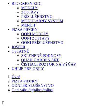
BIG GREEN EGG
MODELY
ZOSTAVY
PRÍSLUŠENSTVO
MODULÁRNY SYSTÉM
MERCH
PIZZA PIECKY
OONI MODELY
OONI ZOSTAVY
OONI PRÍSLUŠENSTVO
JOSPER
OSTATNÉ
SKLENENÉ PODNOSY
QUAN GARDEN ART
ČISTIACI ROZTOK NA VÝČAP
UHLIE PRE GRILY
Úvod
PIZZA PIECKY
OONI PRÍSLUŠENSTVO
Ooni váha digitálna duálna
