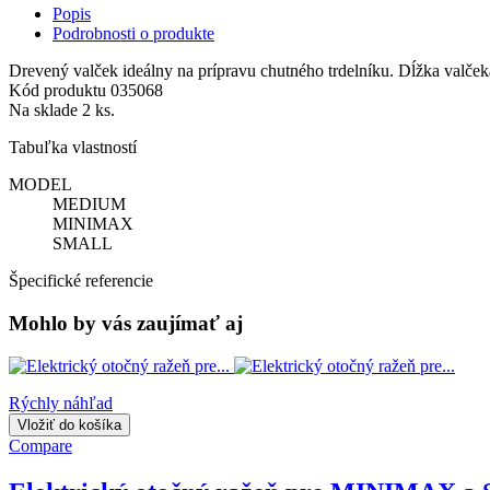
Popis
Podrobnosti o produkte
Drevený valček ideálny na prípravu chutného trdelníku. Dĺžka valče
Kód produktu
035068
Na sklade
2 ks.
Tabuľka vlastností
MODEL
MEDIUM
MINIMAX
SMALL
Špecifické referencie
Mohlo by vás zaujímať aj
Rýchly náhľad
Vložiť do košíka
Compare