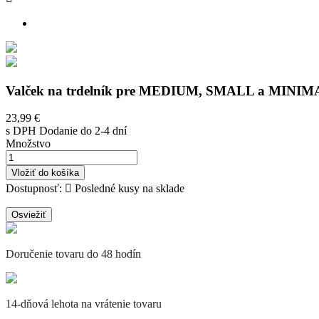
Valček na trdelník pre MEDIUM, SMALL a MINI
23,99 €
s DPH
Dodanie do 2-4 dní
Množstvo
Vložiť do košíka
Dostupnosť:

Posledné kusy na sklade
Doručenie tovaru do 48 hodín
14-dňová lehota na vrátenie tovaru