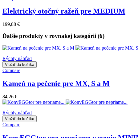
Elektrický otočný ražeň pre MEDIUM
199,88 €
Ďalšie produkty v rovnakej kategórii (6)
Rýchly náhľad
Vložiť do košíka
Compare
Kameň na pečenie pre MX, S a M
84,26 €
Rýchly náhľad
Vložiť do košíka
Compare
KonvEGGtor pre nepriame varenie MIN