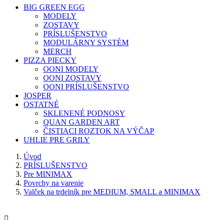
BIG GREEN EGG
MODELY
ZOSTAVY
PRÍSLUŠENSTVO
MODULÁRNY SYSTÉM
MERCH
PIZZA PIECKY
OONI MODELY
OONI ZOSTAVY
OONI PRÍSLUŠENSTVO
JOSPER
OSTATNÉ
SKLENENÉ PODNOSY
QUAN GARDEN ART
ČISTIACI ROZTOK NA VÝČAP
UHLIE PRE GRILY
Úvod
PRÍSLUŠENSTVO
Pre MINIMAX
Povrchy na varenie
Valček na trdelník pre MEDIUM, SMALL a MINIMAX
