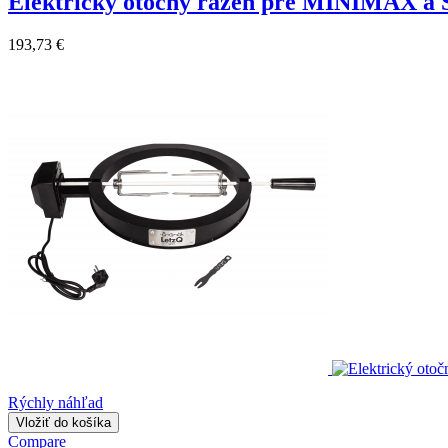
Elektrický otočný ražeň pre MINIMAX 
193,73 €
Rýchly náhľad
Vložiť do košíka
Compare