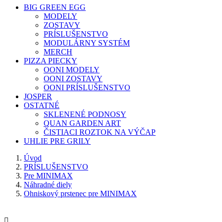
BIG GREEN EGG
MODELY
ZOSTAVY
PRÍSLUŠENSTVO
MODULÁRNY SYSTÉM
MERCH
PIZZA PIECKY
OONI MODELY
OONI ZOSTAVY
OONI PRÍSLUŠENSTVO
JOSPER
OSTATNÉ
SKLENENÉ PODNOSY
QUAN GARDEN ART
ČISTIACI ROZTOK NA VÝČAP
UHLIE PRE GRILY
Úvod
PRÍSLUŠENSTVO
Pre MINIMAX
Náhradné diely
Ohniskový prstenec pre MINIMAX
