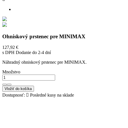
Ohniskový prstenec pre MINIMAX
127,92 €
s DPH
Dodanie do 2-4 dní
Náhradný ohniskový prstenec pre MINIMAX.
Množstvo
Vložiť do košíka
Dostupnosť:

Posledné kusy na sklade