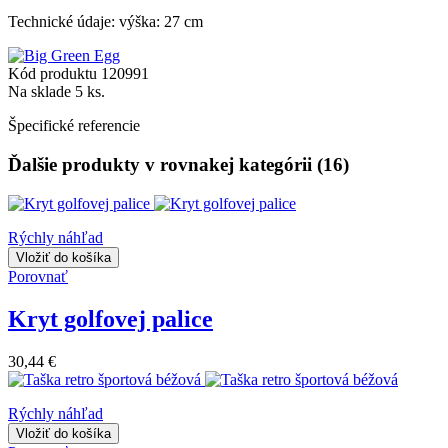
Technické údaje:
v
ýška: 27 cm
Kód produktu
120991
Na sklade
5 ks.
Špecifické referencie
Ďalšie produkty v rovnakej kategórii (16)
Rýchly náhľad
Vložiť do košíka
Porovnať
Kryt golfovej palice
30,44 €
Rýchly náhľad
Vložiť do košíka