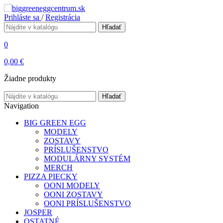
Prihláste sa
/
Registrácia
Hľadať
0
0,00 €
Žiadne produkty
Hľadať
Navigation
BIG GREEN EGG
MODELY
ZOSTAVY
PRÍSLUŠENSTVO
MODULÁRNY SYSTÉM
MERCH
PIZZA PIECKY
OONI MODELY
OONI ZOSTAVY
OONI PRÍSLUŠENSTVO
JOSPER
OSTATNÉ