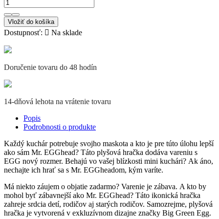
Vložiť do košíka
Dostupnosť:

Na sklade
Doručenie tovaru do 48 hodín
14-dňová lehota na vrátenie tovaru
Popis
Podrobnosti o produkte
Každý kuchár potrebuje svojho maskota a kto je pre túto úlohu lepší
ako sám Mr. EGGhead?
Táto plyšová hračka dodáva vareniu s
EGG nový rozmer.
Behajú vo vašej blízkosti mini kuchári?
Ak áno,
n
echajte ich hrať sa s Mr. EGGheadom, kým varíte.
Má niekto záujem o objatie zadarmo?
Varenie je zábava.
A kto by
mohol byť zábavnejší ako Mr. EGGhead?
Táto ikonická hračka
zahreje srdcia detí, rodičov aj starých rodičov.
Samozrejme, plyšová
hračka je vytvorená v exkluzívnom dizajne značky Big Green Egg.